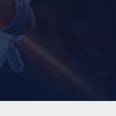
t
Zona Visabet88