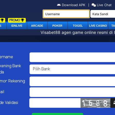
Download APK
Live Chat
O
PROMO
S
IDNLIVE
ARCADE
POKER
TOGEL
LIVE CASINO
T
Visabet88 agen game online resmi di Indonesia, m
ername
kening Bank
da
mor Rekening
ail
e Validasi