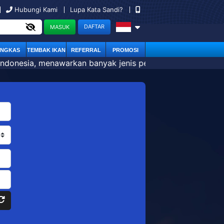
Hubungi Kami
Lupa Kata Sandi?
DAFTAR
ANGKAS
TEMBAK IKAN
REFERRAL
PROMOSI
enawarkan banyak jenis permainan judi seperti sportbook, 